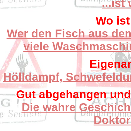
...is
Wo ist
Wer den Fisch aus de
viele Waschmaschin
Eigena
Hölldampf, Schwefeldu
Gut abgehangen und 
Die wahre Geschich
Doktor